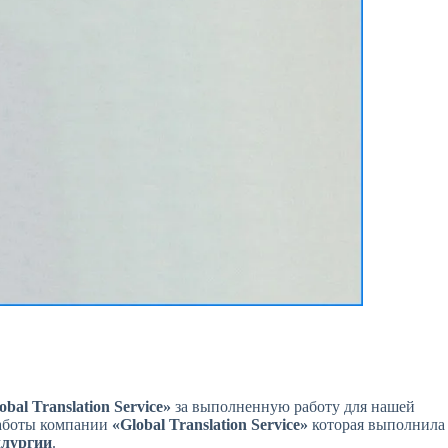
енный
Ваше имя
*
 прямо
обратную
Как с вами связаться?
*
Выберите предпочитаемы
Отправить
obal Translation Service»
за выполненную работу для нашей
работы компании
«Global Translation Service»
которая выполнила
ллургии
.