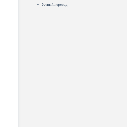
Устный перевод
й способ