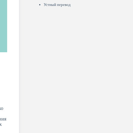
Устный перевод
ко
ния
х