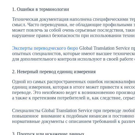
1. Ошибки в терминологии
Техническая документация наполнена специфическими тер
смысл. Часто переводчики, не обладающие профильными 
может повлечь за собой очень серьезные последствия, так
нарушение правил безопасности при использовании техник
Эксперты переводческого бюро
Global Translation Service
опытных специалистов, которые имеют высшее техническ
для дополнительного контроля используют в своей работе
2. Неверный перевод единиц измерения
Одной из самых распространенных ошибок низкоквалифиц
единиц измерения, которая в итоге может привести к несо
переводе. Это неизбежно ведет к возникновению произво
а также к претензиям потребителей и, как следствие, се
Специалисты Global Translation Service при переводе люб
повышенное внимание к подобным нюансам и постоянно 
нормативные документы с описанием требований к разли
3. Пропуск или искажение данных