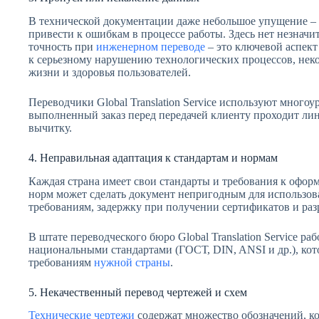
В технической документации даже небольшое упущение –
привести к ошибкам в процессе работы. Здесь нет незнач
точность при
инженерном переводе
– это ключевой аспек
к серьезному нарушению технологических процессов, нек
жизни и здоровья пользователей.
Переводчики Global Translation Service используют много
выполненный заказ перед передачей клиенту проходит ли
вычитку.
4. Неправильная адаптация к стандартам и нормам
Каждая страна имеет свои стандарты и требования к офор
норм может сделать документ непригодным для использова
требованиям, задержку при получении сертификатов и раз
В штате переводческого бюро Global Translation Service ра
национальными стандартами (ГОСТ, DIN, ANSI и др.), ко
требованиям
нужной страны
.
5. Некачественный перевод чертежей и схем
Технические чертежи
содержат множество обозначений, ко