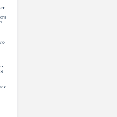
жет
сти
ля
кую
их
ым
ые с