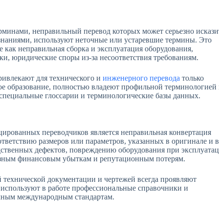
минами, неправильный перевод которых может серьезно искази
знаниями, используют неточные или устаревшие термины. Это
ие как неправильная сборка и эксплуатация оборудования,
и, юридические споры из-за несоответствия требованиям.
 привлекают для технического и
инженерного перевода
только
ое образование, полностью владеют профильной терминологией
 специальные глоссарии и терминологические базы данных.
ированных переводчиков является неправильная конвертация
ответствию размеров или параметров, указанных в оригинале и в
дственных дефектов, повреждению оборудования при эксплуатац
рьезным финансовым убыткам и репутационным потерям.
ой технической документации и чертежей всегда проявляют
используют в работе профессиональные справочники и
чным международным стандартам.