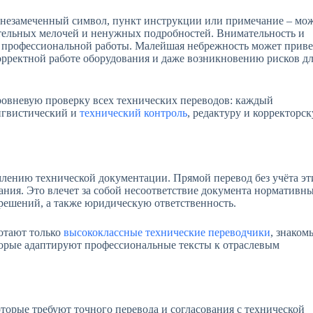
 незамеченный символ, пункт инструкции или примечание – мо
ительных мелочей и ненужных подробностей. Внимательность и
т профессиональной работы. Малейшая небрежность может приве
орректной работе оборудования и даже возникновению рисков д
уровневую проверку всех технических переводов: каждый
нгвистический и
технический контроль
, редактуру и корректорс
млению технической документации. Прямой перевод без учёта эт
ния. Это влечет за собой несоответствие документа нормативн
решений, а также юридическую ответственность.
ботают только
высококлассные технические переводчики
, знаком
торые адаптируют профессиональные тексты к отраслевым
торые требуют точного перевода и согласования с технической