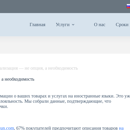
Главная
Услуги
О нас
Сроки 
кализация — не опция, а необходимость
 а необходимость
мации о ваших товарах и услугах на иностранные языки. Это уж
и лояльность. Мы собрали данные, подтверждающие, что
чки.
un.com
, 67% покупателей предпочитают описания товаров
на