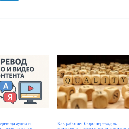
еревода аудио и
Как работает бюро переводов:
 на разные языки
контроль качества внутри компании